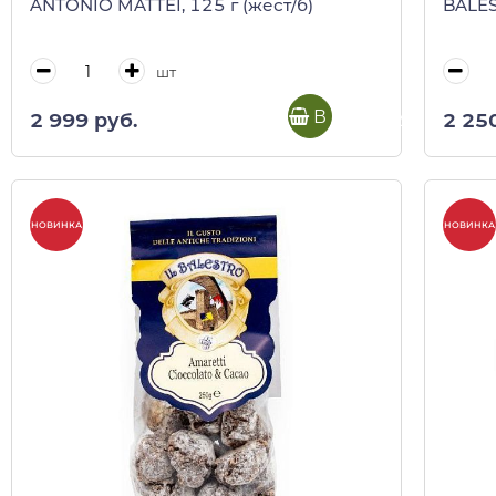
ANTONIO MATTEI, 125 г (жест/б)
BALES
шт
В корзину
2 999 руб.
2 25
НОВИНКА
НОВИНКА