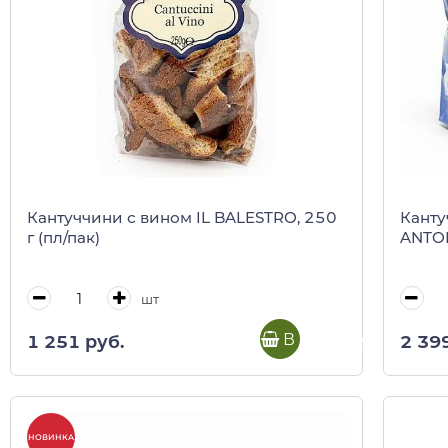
Кантуччини с вином IL BALESTRO, 250
Канту
г (пл/пак)
ANTON
шт
В корзину
1 251 руб.
2 39
НОВИНКА