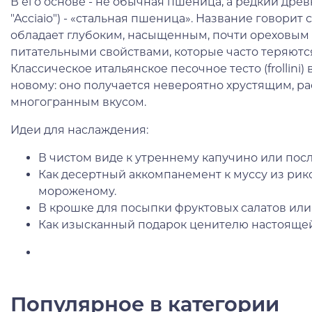
В его основе - не обычная пшеница, а редкий древ
"Acciaio") - «стальная пшеница». Название говорит 
обладает глубоким, насыщенным, почти ореховым
питательными свойствами, которые часто теряютс
Классическое итальянское песочное тесто (frollini)
новому: оно получается невероятно хрустящим, р
многогранным вкусом.
Идеи для наслаждения:
В чистом виде к утреннему капучино или пос
Как десертный аккомпанемент к муссу из рик
мороженому.
В крошке для посыпки фруктовых салатов или 
Как изысканный подарок ценителю настоящей
Популярное в категории