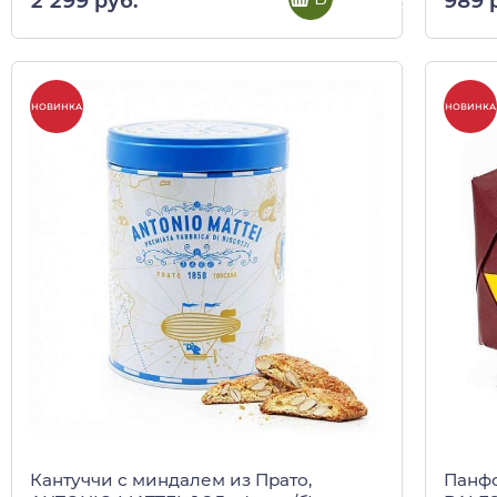
2 299 руб.
989 
НОВИНКА
НОВИНКА
Кантуччи с миндалем из Прато,
Панфо