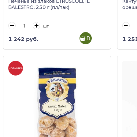
Печенье из злаков ETRUSCOLI, IL
Канту
BALESTRO, 250 г (пл/пак)
орешк
шт
В корзину
1 242 руб.
1 25
НОВИНКА