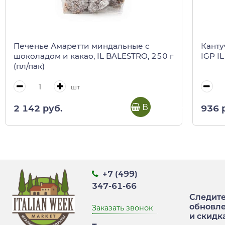
Печенье Амаретти миндальные с
Канту
шоколадом и какао, IL BALESTRO, 250 г
IGP I
(пл/пак)
шт
В корзину
2 142 руб.
936 
+7 (499)
347-61-66
Следите
обновл
Заказать звонок
и скидк