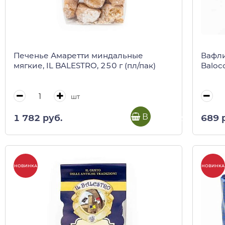
Печенье Амаретти миндальные
Вафли
мягкие, IL BALESTRO, 250 г (пл/пак)
Baloc
шт
В корзину
1 782 руб.
689 
НОВИНКА
НОВИНКА