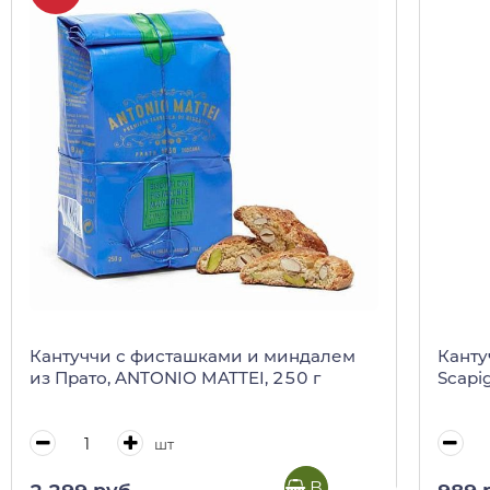
Кантуччи с фисташками и миндалем
Канту
из Прато, ANTONIO MATTEI, 250 г
Scapig
шт
В корзину