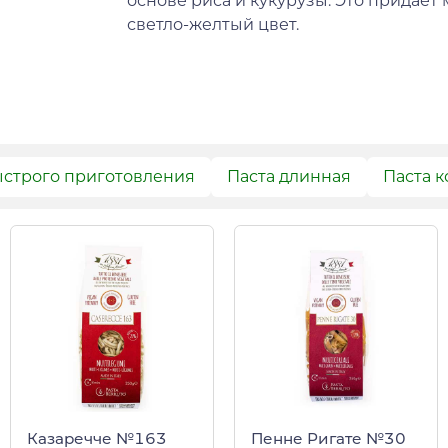
основе риса и кукурузы. Это придае
светло-желтый цвет.
ыстрого приготовления
Паста длинная
Паста к
Казаречче №163
Пенне Ригате №30