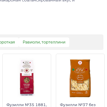
т макаронам сбалансированный вкус и
ороткая
Равиоли, тортеллини
Фузилли №35 1881,
Фузилли №37 без