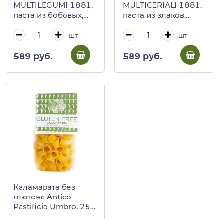
MULTILEGUMI 1881,
MULTICERIALI 1881,
паста из бобовых,
паста из злаков,
Berruto 250 г
Berruto 250 г
шт
шт
589 руб.
589 руб.
Каламарата без
глютена Antico
Pastificio Umbro, 250
г