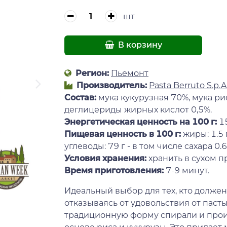
шт
В корзину
Регион:
Пьемонт
Производитель:
Pasta Berruto S.p.A
Состав:
мука кукурузная 70%, мука рис
деглицериды жирных кислот 0,5%.
Энергетическая ценность на 100 г
:
15
Пищевая ценность в 100 г:
жиры: 1.5 
углеводы: 79 г - в том числе сахара 0.6 г,
Условия хранения:
хранить в сухом п
Время приготовлен
ия:
7-9 минут.
Идеальный выбор для тех, кто должен 
отказываясь от удовольствия от пас
традиционную форму спирали и произ