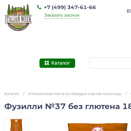
+7 (499) 347-61-66
В
Заказать звонок
Каталог
Каталог
/
Итальянская паста из твердых сортов пшеницы
/
Фузилли №37 без глютена 18