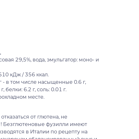
.
овая 29,5%, вода, эмульгатор: моно- и
10 кДж / 356 ккал.
г - в том числе насыщенные 0.6 г,
 белки: 6.2 г, соль: 0.01 г.
рохладном месте.
отказаться от глютена, не
ты! Безглютеновые фузилли имеют
водятся в Италии по рецепту на