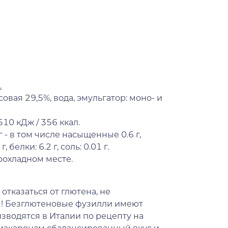
.
овая 29,5%, вода, эмульгатор: моно- и
10 кДж / 356 ккал.
г - в том числе насыщенные 0.6 г,
 белки: 6.2 г, соль: 0.01 г.
рохладном месте.
отказаться от глютена, не
ты! Безглютеновые фузилли имеют
водятся в Италии по рецепту на