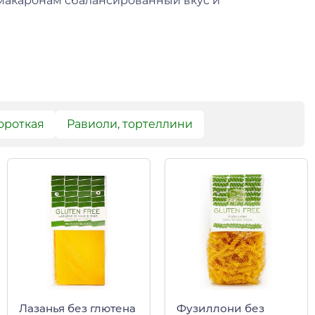
т макаронам сбалансированный вкус и
ороткая
Равиоли, тортеллини
Лазанья без глютена
Фузиллони без