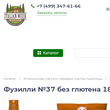
+7 (499) 347-61-66
В
Заказать звонок
Каталог
Каталог
/
Итальянская паста из твердых сортов пшеницы
/
Фузилли №37 без глютена 18