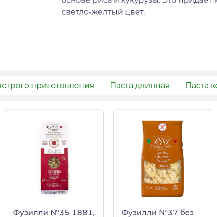
основе риса и кукурузы. Это придае
светло-желтый цвет.
ыстрого приготовления
Паста длинная
Паста к
Фузилли №35 1881,
Фузилли №37 без