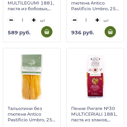
MULTILEGUMI 1881,
глютена Antico
паста из бобовых,
Pastificio Umbro, 250
Berruto 250 г
г
шт
шт
589 руб.
936 руб.
Тальолини без
Пенне Ригате №30
глютена Antico
MULTICERIALI 1881,
Pastificio Umbro, 250
паста из злаков,
г
Berruto 250 г