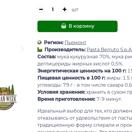
шт
В корзину
Регион:
Пьемонт
Производитель:
Pasta Berruto S.p.A
Состав:
мука кукурузная 70%, мука рис
деглицериды жирных кислот 0,5%.
Энергетическая ценность на 100 г
:
15
Пищевая ценность в 100 г:
жиры: 1.5 
углеводы: 79 г - в том числе сахара 0.6 г,
Условия хранения:
хранить в сухом п
Время приготовлен
ия:
7-9 минут.
Идеальный выбор для тех, кто должен 
отказываясь от удовольствия от пас
традиционную форму спирали и произ