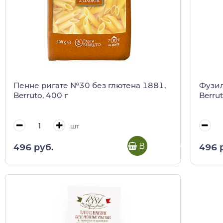
Пенне ригате №30 без глютена 1881,
Фузил
Berruto, 400 г
Berrut
шт
В корзину
496 руб.
496 