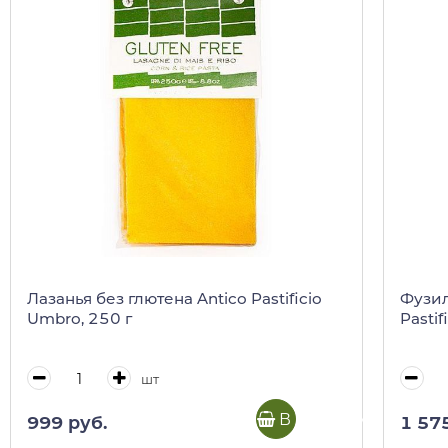
Лазанья без глютена Antico Pastificio
Фузил
Umbro, 250 г
Pastif
шт
В корзину
999 руб.
1 57