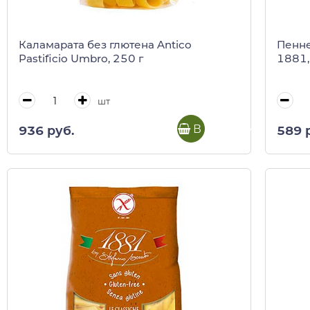
Каламарата без глютена Antico
Пенне
Pastificio Umbro, 250 г
1881,
шт
В корзину
936 руб.
589 