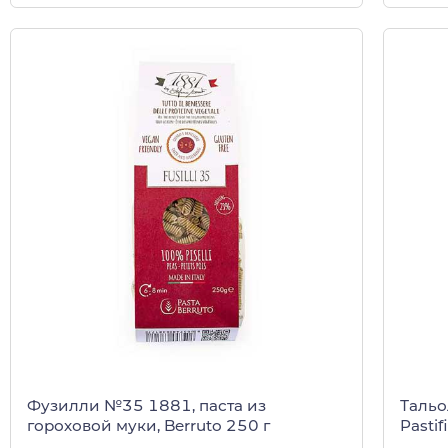
Фузилли №35 1881, паста из
Тальо
гороховой муки, Berruto 250 г
Pastif