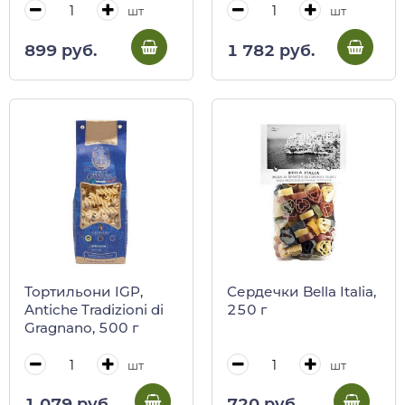
шт
шт
899 руб.
1 782 руб.
Тортильони IGP,
Сердечки Bella Italia,
Antiсhe Tradizioni di
250 г
Gragnano, 500 г
шт
шт
1 079 руб.
720 руб.