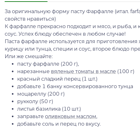
За оригинальную форму пасту Фарфалле (итал. farfa
свойств нравиться)
К фарфалле прекрасно подходит и мясо, и рыба, и
соус. Успех блюду обеспечен в любом случае!
Паста фарфалле используется для приготовления х
курицу или тунца, специи и соус, второе блюдо п
Или же смешайте:
пасту фарфалле (200 г),
нарезанные
вяленые томаты в масле
(100 г)
красный сладкий перец (1 шт.)
добавьте 1 банку консервированного тунца
моцареллу (200 г)
рукколу (50 г)
листья базилика (10 шт.)
заправьте
оливковым
маслом
,
добавьте соль и перец по вкусу.