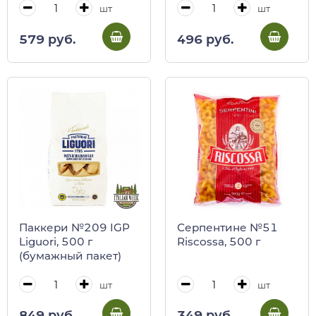
шт
шт
579 руб.
496 руб.
Паккери №209 IGP
Серпентине №51
Liguori, 500 г
Riscossa, 500 г
(бумажный пакет)
шт
шт
849 руб.
349 руб.