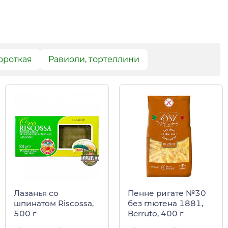
ороткая
Равиоли, тортеллини
Лазанья со
Пенне ригате №30
шпинатом Riscossa,
без глютена 1881,
500 г
Berruto, 400 г