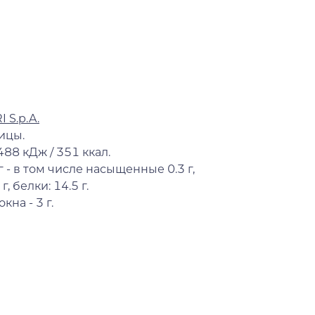
 S.p.A.
ицы.
488 кДж / 351 ккал.
г - в том числе насыщенные 0.3 г,
г, белки: 14.5 г.
на - 3 г.