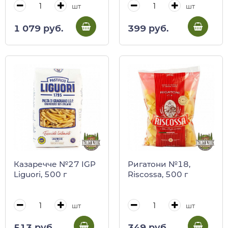
шт
шт
1 079 руб.
399 руб.
Казаречче №27 IGP
Ригатони №18,
Liguori, 500 г
Riscossa, 500 г
шт
шт
513 руб.
349 руб.