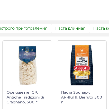
ыстрого приготовления
Паста длинная
Паста к
Ореккьетте IGP,
Паста Зоопарк
Antiсhe Tradizioni di
ARRIGHI, Berruto 500
Gragnano, 500 г
г