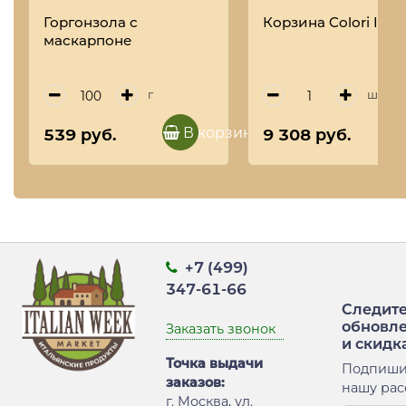
Горгонзола с
Корзина Colori Italia
маскарпоне
г
шт
В корзину
539 руб.
9 308 руб.
+7 (499)
347-61-66
Следите
обновл
Заказать звонок
и скидк
Точка выдачи
Подпиши
заказов:
нашу рас
г. Москва, ул.