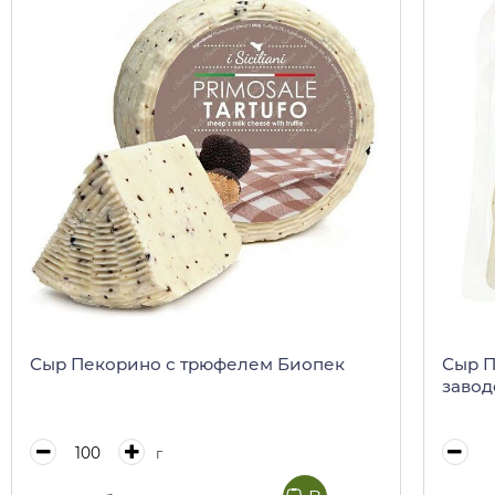
Сыр Пекорино с трюфелем Биопек
Сыр П
завод
г