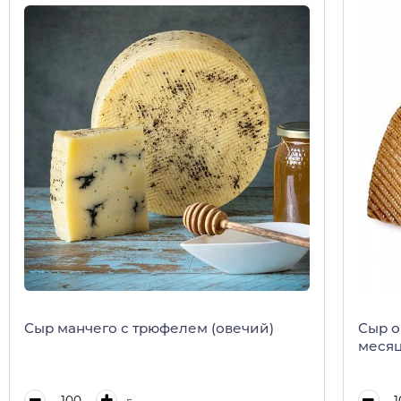
Сыр манчего с трюфелем (овечий)
Сыр о
меся
г