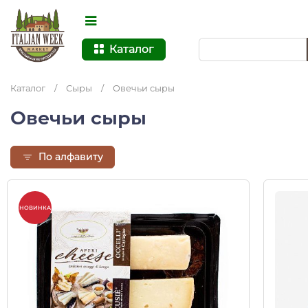
Каталог
Каталог
/
Сыры
/
Овечьи сыры
Овечьи сыры
По алфавиту
НОВИНКА