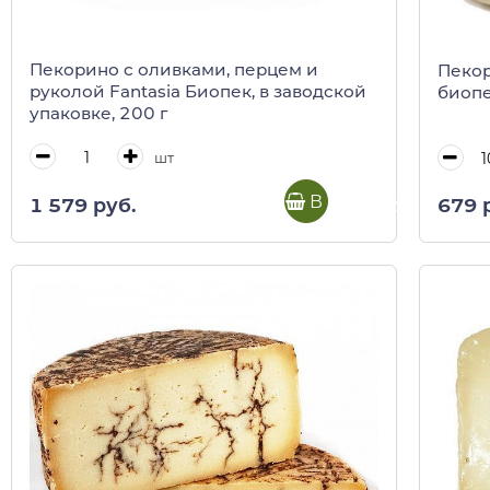
Пекорино с оливками, перцем и
Пекор
руколой Fantasia Биопек, в заводской
биоп
упаковке, 200 г
шт
В корзину
1 579 руб.
679 