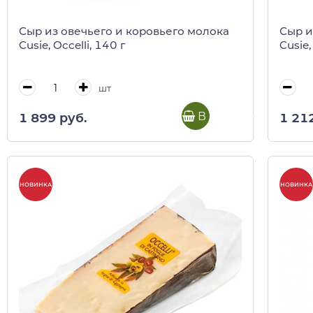
Сыр из овечьего и коровьего молока
Сыр и
Cusie, Occelli, 140 г
Cusie,
шт
В корзину
1 899 руб.
1 21
НОВИНКА
НОВИНКА