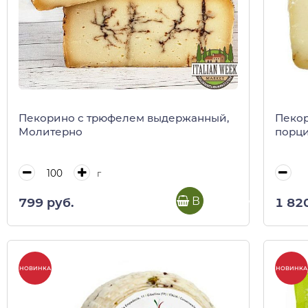
Пекорино с трюфелем выдержанный,
Пеко
Молитерно
порци
г
В корзину
799 руб.
1 82
НОВИНКА
НОВИНКА