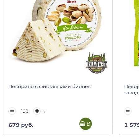
Пекорино с фисташками биопек
Пекор
завод
г
В корзину
679 руб.
1 57