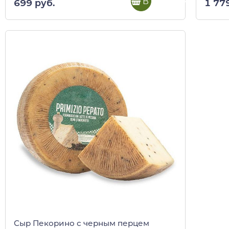
В корзину
699 руб.
1 77
Сыр Пекорино с черным перцем