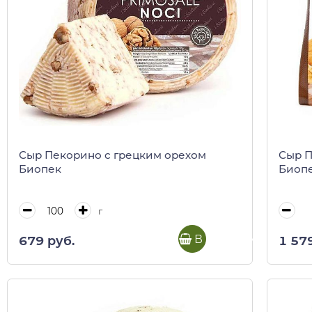
Сыр Пекорино с грецким орехом
Сыр П
Биопек
Биопе
г
В корзину
679 руб.
1 57