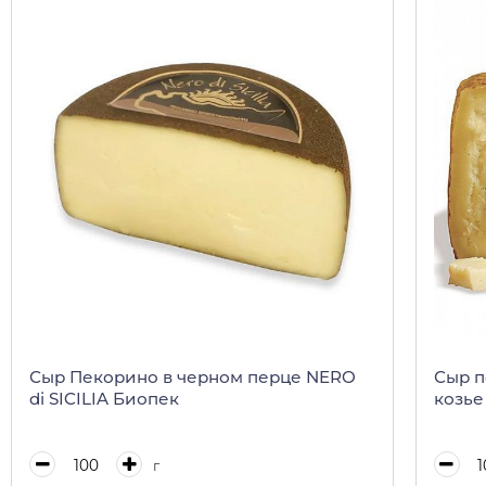
Сыр Пекорино в черном перце NERO
Сыр п
di SICILIA Биопек
козье
г