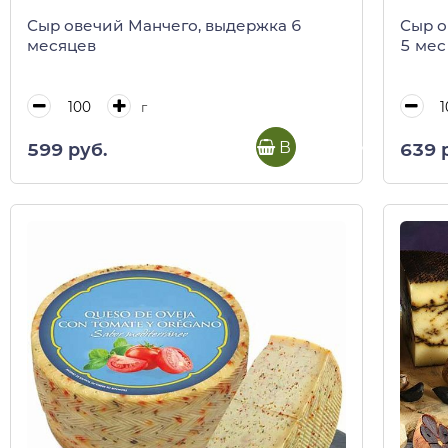
Сыр овечий Манчего, выдержка 6
Сыр о
месяцев
5 мес
г
В корзину
599 руб.
639 