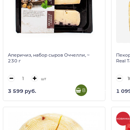
Аперичиз, набор сыров Оччелли, ~
Пеко
230 г
Real 
шт
В корзину
3 599 руб.
1 09
НОВИНКА