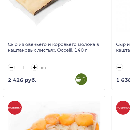
Сыр из овечьего и коровьего молока в
Сыр и
каштановых листьях, Occelli, 140 г
каштан
шт
В корзину
2 426 руб.
1 63
НОВИНКА
НОВИНКА