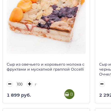
Сыр из овечьего и коровьего молока с
Сыр и
фруктами и мускатной граппой Occelli
черны
Оччел
г
В корзину
1 899 руб.
2 29