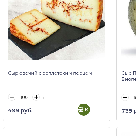
Сыр овечий с эсплетским перцем
Сыр П
Биоп
г
В корзину
499 руб.
739 