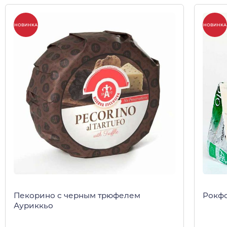
НОВИНКА
НОВИНКА
Пекорино с черным трюфелем
Рокф
Ауриккьо