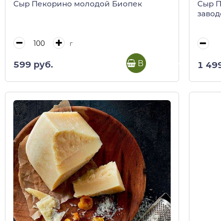
Сыр Пекорино молодой Биопек
Сыр П
завод
г
В корзину
599 руб.
1 49