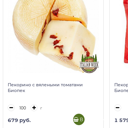
Пекорино с вялеными томатами
Пекор
Биопек
Биопе
г
В корзину
679 руб.
1 57