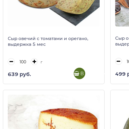
Сыр о
Сыр овечий с томатами и орегано,
выдер
выдержка 5 мес
г
В корзину
499 
639 руб.