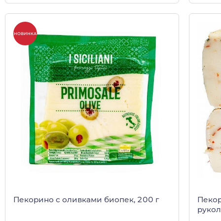
НОВИНКА
Пекорино с оливками биопек, 200 г
Пекор
рукол