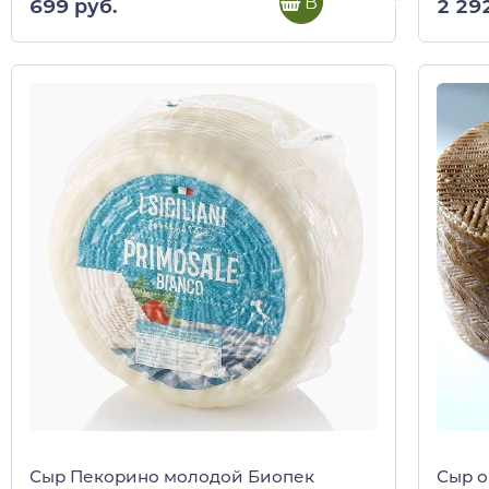
В корзину
699 руб.
2 29
Сыр Пекорино молодой Биопек
Сыр о