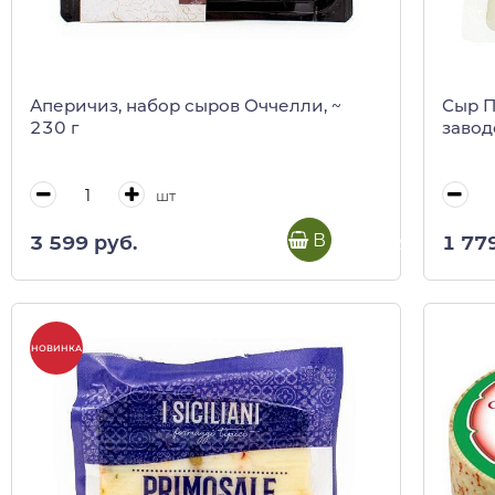
Аперичиз, набор сыров Оччелли, ~
Сыр П
230 г
завод
шт
В корзину
3 599 руб.
1 77
НОВИНКА