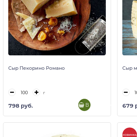
Сыр Пекорино Романо
Сыр м
г
В корзину
798 руб.
679 
НОВИНКА