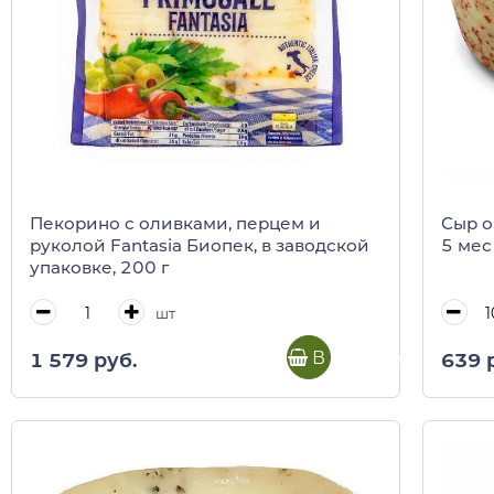
Пекорино с оливками, перцем и
Сыр о
руколой Fantasia Биопек, в заводской
5 мес
упаковке, 200 г
шт
В корзину
1 579 руб.
639 