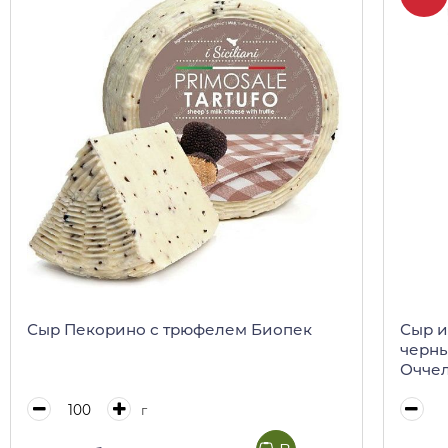
Сыр Пекорино с трюфелем Биопек
Сыр и
черны
Оччел
г