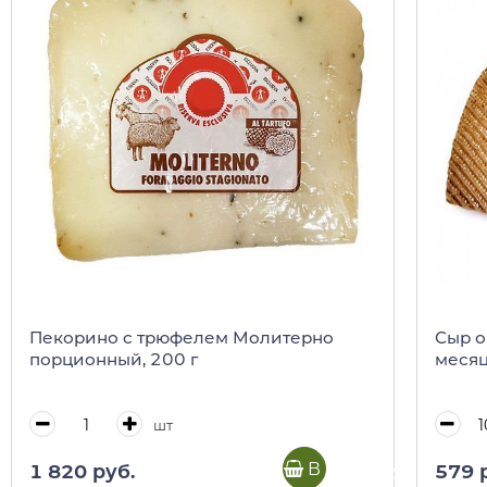
Пекорино с трюфелем Молитерно
Сыр о
порционный, 200 г
меся
шт
В корзину
1 820 руб.
579 