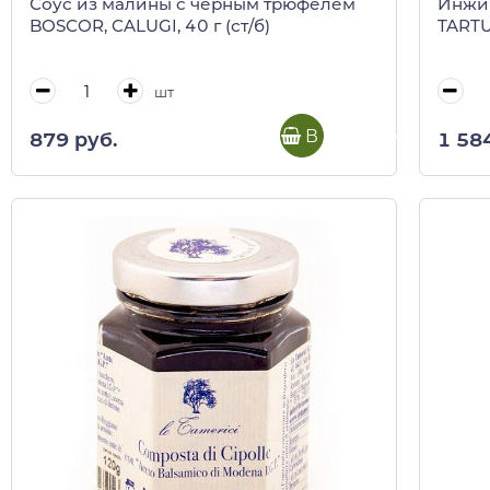
Соус из малины с черным трюфелем
Инжир
BOSCOR, CALUGI, 40 г (ст/б)
TARTUF
шт
В корзину
879 руб.
1 58