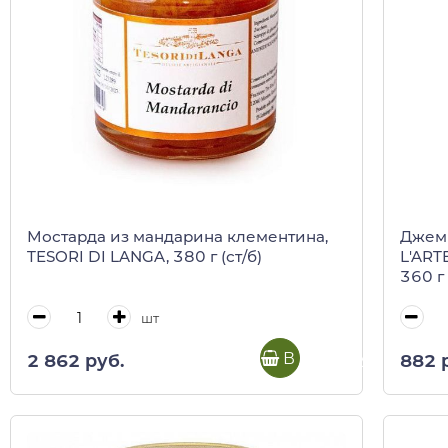
Мостарда из мандарина клементина,
Джем 
TESORI DI LANGA, 380 г (ст/б)
L'ARTE
360 г
шт
В корзину
2 862 руб.
882 