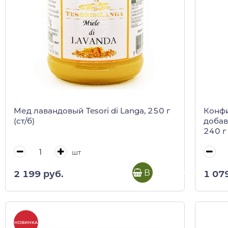
Мед лавандовый Tesori di Langa, 250 г
Конфи
(ст/б)
добавл
240 г
шт
В корзину
2 199 руб.
1 07
НОВИНКА