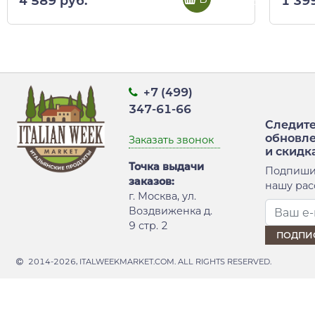
4 589 руб.
1 39
+7 (499)
347-61-66
Следите
обновл
Заказать звонок
и скидк
Точка выдачи
Подпиши
заказов:
нашу рас
г. Москва, ул.
Воздвиженка д.
9 стр. 2
2014-2026, ITALWEEKMARKET.COM. ALL RIGHTS RESERVED.