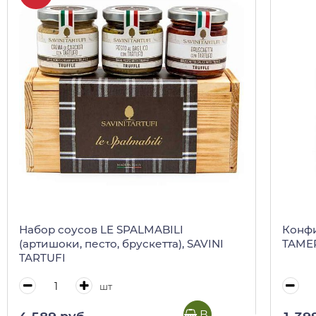
Набор соусов LE SPALMABILI
Конфи
(артишоки, песто, брускетта), SAVINI
TAMER
TARTUFI
шт
В корзину