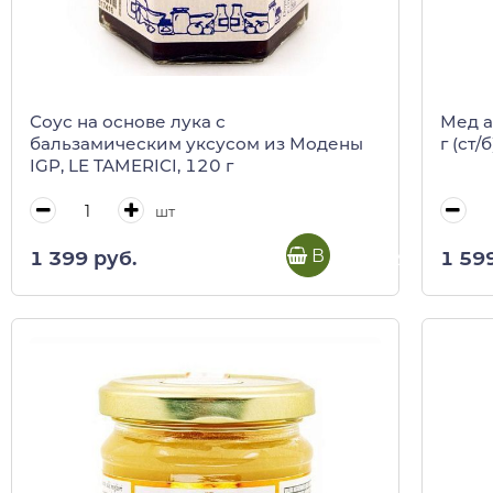
Соус на основе лука с
Мед а
бальзамическим уксусом из Модены
г (ст/б
IGP, LE TAMERICI, 120 г
шт
В корзину
1 399 руб.
1 59