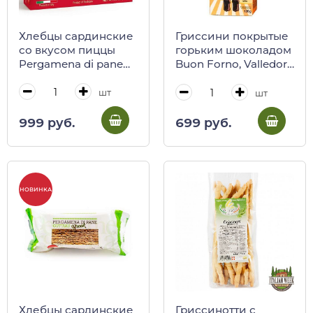
Хлебцы сардинские
Гриссини покрытые
со вкусом пиццы
горьким шоколадом
Pergamena di pane
Buon Forno, Valledoro
Guttiau, CHERCHI,
Spa, 120 г (карт/кор)
100 г (кар/кор)
шт
шт
999 руб.
699 руб.
НОВИНКА
Хлебцы сардинские
Гриссинотти с