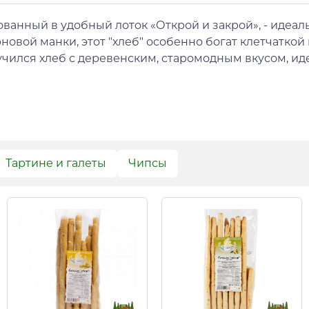
ованный в удобный лоток «Открой и закрой», - идеал
новой манки, этот "хлеб" особенно богат клетчатко
учился хлеб с деревенским, старомодным вкусом, ид
Тартине и галеты
Чипсы