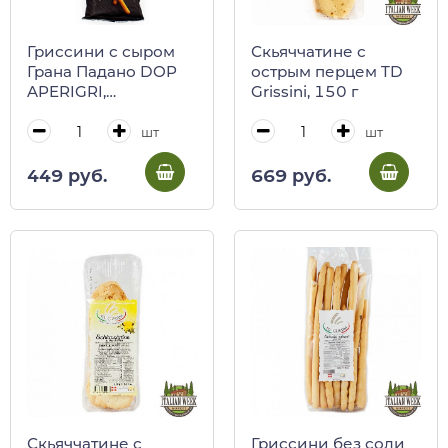
Гриссини с сыром
Скьяччатине с
Грана Падано DOP
острым перцем TD
APERIGRI,
Grissini, 150 г
VALLEDORO, 100 г
шт
шт
449 руб.
669 руб.
Гриссини без соли
Скьяччатине с