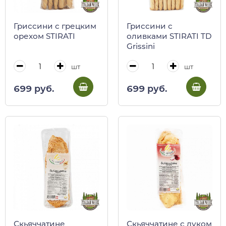
Гриссини с грецким
Гриссини с
орехом STIRATI
оливками STIRATI TD
Grissini
шт
шт
699 руб.
699 руб.
Скьяччатине
Скьяччатине с луком