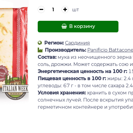
шт
В корзину
Регион:
Сардиния
Производитель:
Panificio Battacone 
Состав:
мука из неочищенного зерна 
соль, дрожжи. Может содержать сою и
Энергетическая ценность на 100 г
:
1
Пищевая ценность в 100 г:
жиры: 2.4 
углеводы: 67 г - в том числе сахара 2.4 г
Условия хранения:
хранить в сухом п
солнечных лучей. После вскрытия упа
герметичном контейнере и употребит