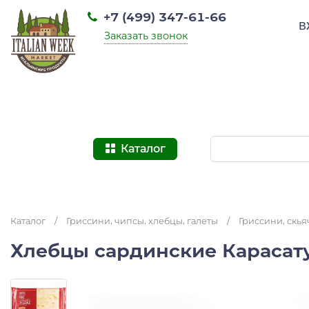
+7 (499) 347-61-66
В
Заказать звонок
Каталог
Каталог
/
Гриссини, чипсы, хлебцы, галеты
/
Гриссини, скья
Хлебцы сардинские Карасату