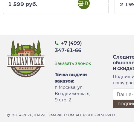
В корзину
1 599 руб.
2 19
+7 (499)
347-61-66
Следите
обновл
Заказать звонок
и скидк
Точка выдачи
Подпиши
заказов:
нашу рас
г. Москва, ул.
Воздвиженка д.
9 стр. 2
2014-2026, ITALWEEKMARKET.COM. ALL RIGHTS RESERVED.