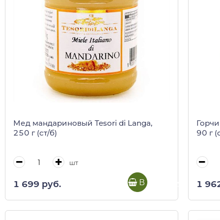
Мед мандариновый Tesori di Langa,
Горчи
250 г (ст/б)
90 г (
шт
В корзину
1 699 руб.
1 96