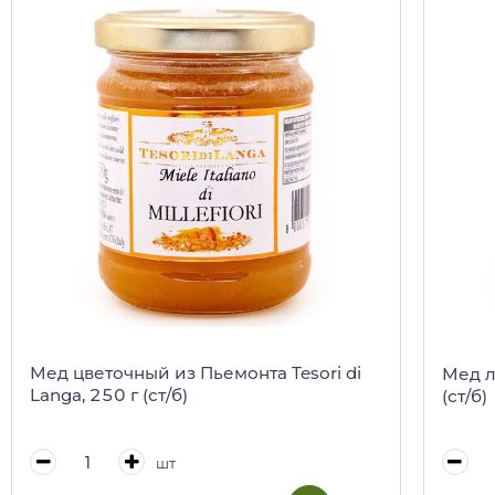
Мед цветочный из Пьемонта Tesori di
Мед л
Langa, 250 г (ст/б)
(ст/б)
шт