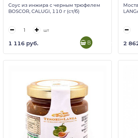
Соус из инжира с черным трюфелем
Моста
BOSCOR, CALUGI, 110 г (ст/б)
LANGA,
шт
В корзину
1 116 руб.
2 86