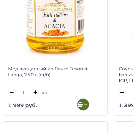
Мед акациевый из Ланге Tesori di
Соус 
Langa, 250 г (ст/б)
бальз
IGP, 
шт
В корзину
1 999 руб.
1 39