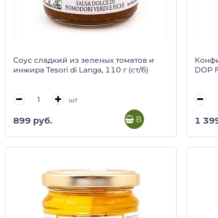
Соус сладкий из зеленых томатов и
Конфи
инжира Tesori di Langa, 110 г (ст/б)
DOP Fi
шт
В корзину
899 руб.
1 39