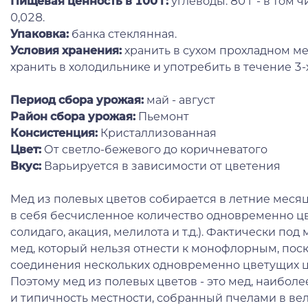
Пищевая ценность в 100 г:
углеводы: 80 г - в том чи
0,028.
Упаковка:
банка стеклянная.
Условия хранения:
хранить в сухом прохладном ме
хранить в холодильнике и употребить в течение 3-
Период сбора урожая:
май - август
Район сбора урожая:
Пьемонт
Консистенция:
Кристаллизованная
Цвет:
От светло-бежевого до коричневатого
Вкус:
Варьируется в зависимости от цветения
Мед из полевых цветов собирается в летние меся
в себя бесчисленное количество одновременно цве
солидаго, акация, мелилота и т.д.). Фактически п
мед, который нельзя отнести к монофлорным, поск
соединения нескольких одновременно цветущих ц
Поэтому мед из полевых цветов - это мед, наибо
и типичность местности, собранный пчелами в в