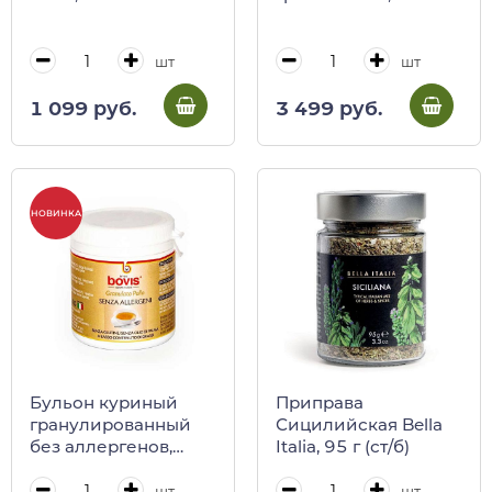
шт
шт
1 099 руб.
3 499 руб.
НОВИНКА
Бульон куриный
Приправа
гранулированный
Сицилийская Bella
без аллергенов,
Italia, 95 г (ст/б)
BOVIS, 090 г (пл/б)
шт
шт