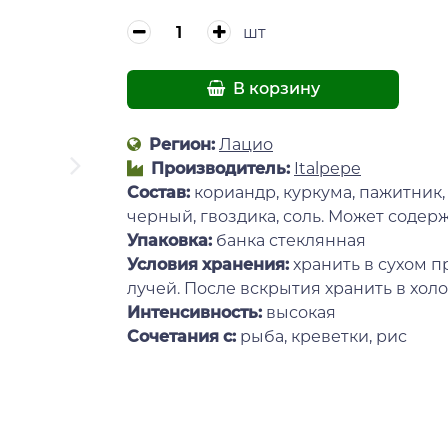
шт
В корзину
Регион:
Лацио
Производитель:
Italpepe
Состав:
кориандр, куркума, пажитник,
черный, гвоздика, соль. Может содерж
Упаковка:
банка стеклянная
Условия хранения:
хранить в сухом 
лучей. После вскрытия хранить в хол
Интенсивность:
высокая
Сочетания с:
рыба, креветки, рис