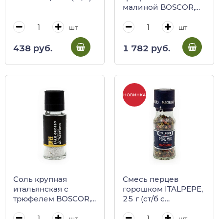
малиной BOSCOR,
CALUGI, 35 г (ст/бут)
шт
шт
438 руб.
1 782 руб.
НОВИНКА
Соль крупная
Смесь перцев
итальянская с
горошком ITALPEPE,
трюфелем BOSCOR,
25 г (ст/б с
CALUGI, 100 г (ст/
мельницей)
бут)
шт
шт