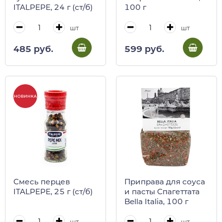
ITALPEPE, 24 г (ст/б)
100 г
шт
шт
485 руб.
599 руб.
НОВИНКА
Смесь перцев
Приправа для соуса
ITALPEPE, 25 г (ст/б)
и пасты Спагеттата
Bella Italia, 100 г
шт
шт