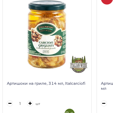
Артишоки на гриле, 314 мл, Italcarciofi
Артиш
мл
шт