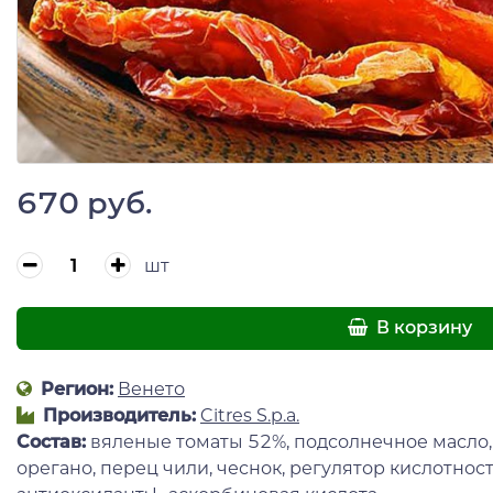
670 руб.
шт
В корзину
Регион:
Венето
Производитель:
Citres S.p.a.
Состав:
вяленые томаты 52%, подсолнечное масло, в
орегано, перец чили, чеснок, регулятор кислотнос