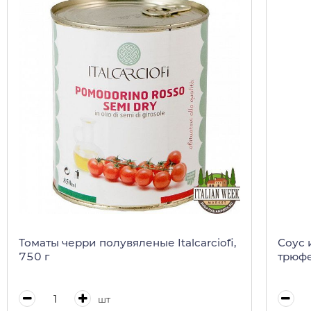
Томаты черри полувяленые Italcarciofi,
Соус 
750 г
трюфе
шт