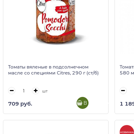
Томаты вяленые в подсолнечном
Томаты
масле со специями Citres, 290 г (ст/б)
580 
шт
В корзину
709 руб.
1 18
НОВИНКА