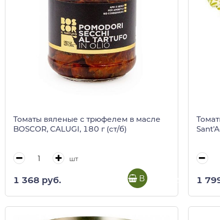
Томаты вяленые с трюфелем в масле
Томат
BOSCOR, CALUGI, 180 г (ст/б)
Sant'A
шт
В корзину
1 368 руб.
1 79