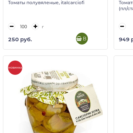
Томаты полувяленые, italcarciofi
Томат
(пл/ст
г
В корзину
250 руб.
949 
НОВИНКА