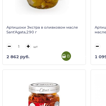
Артишоки Экстра в оливковом масле
Артиш
Sant'Agata,290 г
масле 
шт
В корзину
2 862 руб.
1 09