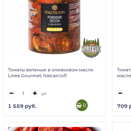
Томаты вяленые в оливковом масле
Томат
Linea Gourmet, Italcarciofi
масле 
шт
В корзину
1 559 руб.
709 