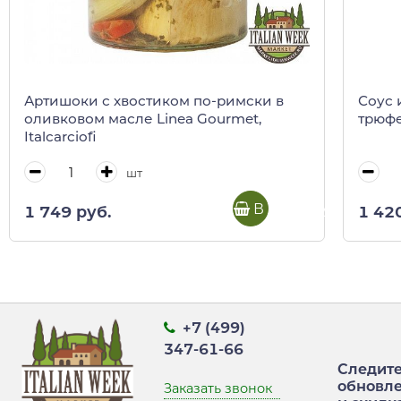
Артишоки с хвостиком по-римски в
Соус 
оливковом масле Linea Gourmet,
трюфе
Italcarciofi
шт
В корзину
1 749 руб.
1 42
+7 (499)
347-61-66
Следите
обновл
Заказать звонок