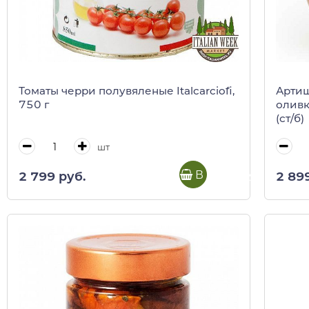
Томаты черри полувяленые Italcarciofi,
Артиш
750 г
оливк
(ст/б)
шт
В корзину
2 799 руб.
2 89