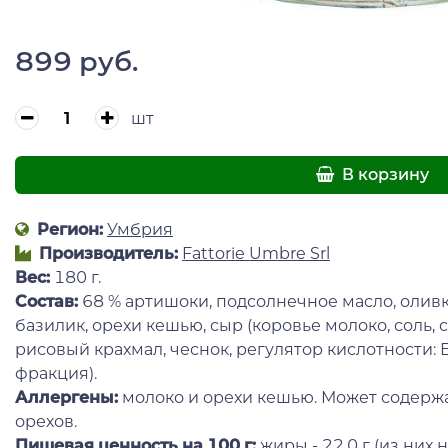
899 руб.
шт
В корзину
Регион:
Умбрия
Производитель:
Fattorie Umbre Srl
Вес:
180 г.
Состав:
68 % артишоки, подсолнечное масло, оливк
базилик, орехи кешью, сыр (коровье молоко, соль, 
рисовый крахмал, чеснок, регулятор кислотности: Е
фракция).
Аллергены:
молоко и орехи кешью. Может содержа
орехов.
Пищевая ценность
на 100 г:
жиры - 22,0 г (из ни