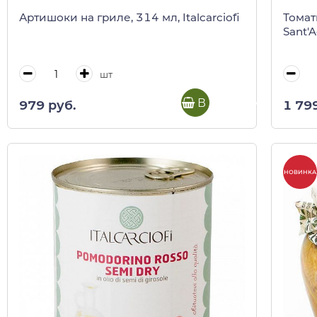
Артишоки на гриле, 314 мл, Italcarciofi
Томат
Sant'A
шт
В корзину
979 руб.
1 79
НОВИНКА