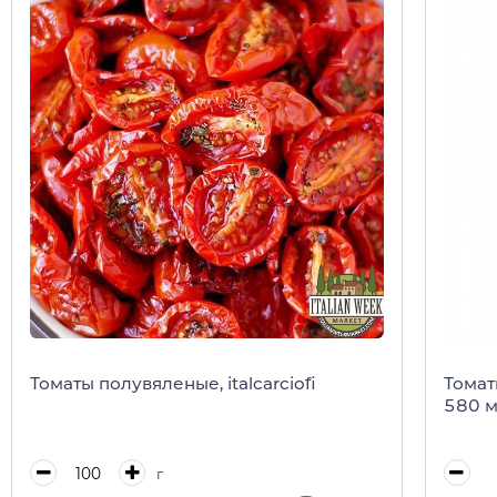
Томаты полувяленые, italcarciofi
Томаты
580 
г