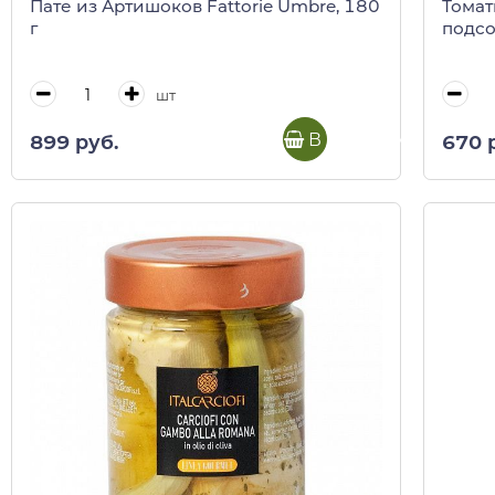
Пате из Артишоков Fattorie Umbre, 180
Томат
г
подсо
шт
В корзину
899 руб.
670 