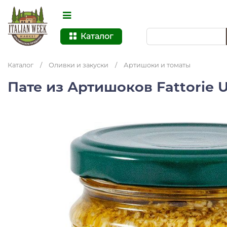
Каталог
Каталог
/
Оливки и закуски
/
Артишоки и томаты
Пате из Артишоков Fattorie 