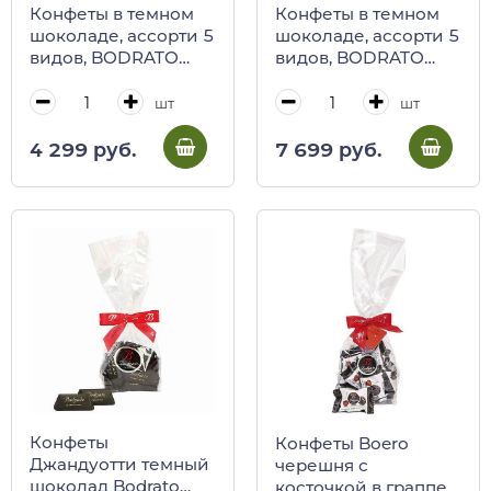
Конфеты в темном
Конфеты в темном
шоколаде, ассорти 5
шоколаде, ассорти 5
видов, BODRATO
видов, BODRATO
CIOCCOLATO, 155 г
CIOCCOLATO, 350 г
(черная жест/
(черная жест/
шт
шт
коробка)
коробка)
4 299 руб.
7 699 руб.
Конфеты
Конфеты Boero
Джандуотти темный
черешня с
шоколад Bodrato
косточкой в граппе в