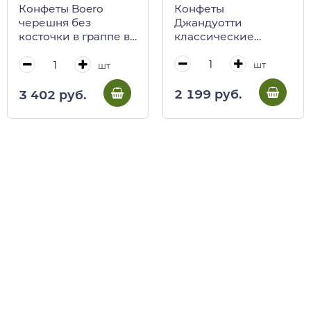
Конфеты
Конфеты Boero
Джандуотти
черешня без
классические
косточки в граппе в
Bodrato Cioccolato,
экстра темном
150 г (пакет)
шоколаде Bodrato
шт
шт
Cioccolato, 200 г
(кубик)
2 199 руб.
3 402 руб.