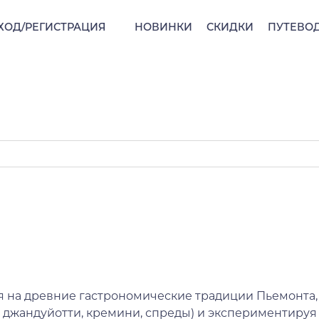
ХОД/РЕГИСТРАЦИЯ
НОВИНКИ
СКИДКИ
ПУТЕВО
я на древние гастрономические традиции Пьемонта
и, джандуйотти, кремини, спреды) и эксперименти