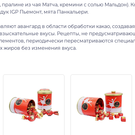
 пралине из чая Матча, кремини с солью Мальдон). 
дук IGP Пьемонт, мята Панкальери.
авляют авангард в области обработки какао, создав
взыскательные вкусы. Рецепты, не предусматриваю
лементов, периодически пересматриваются специа
х жиров без изменения вкуса.