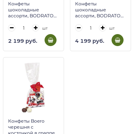
Конфеты
Конфеты
шоколадные
шоколадные
ассорти, BODRATO
ассорти, BODRATO
CIOCCOLATO, 70 г
CIOCCOLATO, 200 г
(новогодняя ж/б)
(новогодняя ж/б)
шт
шт
2 199 руб.
4 199 руб.
Конфеты Boero
черешня с
косточкой в граппе в